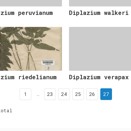
azium peruvianum
Diplazium walkeri
azium riedelianum
Diplazium verapax
1
…
23
24
25
26
27
otal