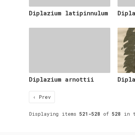
Diplazium latipinnulum
Dipl
Diplazium arnottii
Dipl
‹ Prev
Displaying items
521-528
of
528
in t