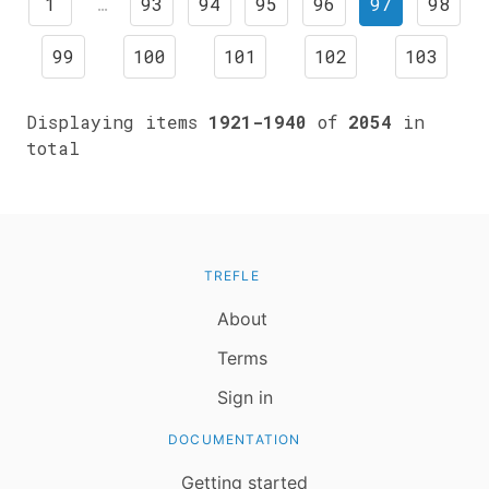
1
…
93
94
95
96
97
98
99
100
101
102
103
Displaying items
1921-1940
of
2054
in
total
TREFLE
About
Terms
Sign in
DOCUMENTATION
Getting started