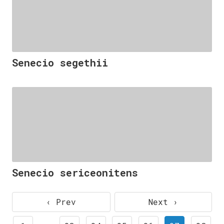
Senecio segethii
Senecio sericeonitens
‹ Prev
Next ›